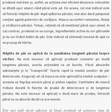
produsul mai bine și, astfel, va acționa mai eficient deoarece cuticulele
se dilată ușor atunci când părul este ud. De aceea, cel mai indicat este
să folosiți măștile de păr după spălarea părului, mai ales dacă șamponul
conține agenți puternici de curățare. Masca va conferi netezime, finețe
și strălucire părului. Totuși, rețineți să vă mențineți părul ușor umed, în
caz contrar, produsul se va scurge, ingredientele active nu vor pătrunde
și nu vor hrănii bulbii de păr. Este indicat să eliminați excesul de apă cu
un prosop de hârtie.
Măștile de păr se aplică de la jumătatea lungimii părului înspre
vârfuri.
Nu este necesar să aplicați produsul cosmetic pe toată
lungimea părului, acesta acționând ca un burete. Părul absoarbe
substanțele și le ”transportă” foarte rapid la nivelul zonelor de păr
deteriorate. Asigurați-vă că masca nu este aplicată la nivelul scalpului –
aceasta va îngrășa excesiv părul și pielea capului. Cantitatea de mască
trebuie dozată în funcție de gradul de deteriorare și de lungimea
părului. Nu este necesar să aplicați o doză mare de produs, întrucât
părul nu va absorbi decât ce are nevoie.
Este mai mult decât suficient să lăsați produsul să acționeze timp de