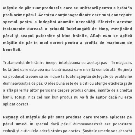
Măștile de păr sunt produsele care se utilizează pentru a hrăni în
profunzime părul. Acestea conțin ingrediente care sunt concepute
special pentru a îndeplini anumite necesități. Efectele acestor
tratamente durează o prioadă îndelungată de timp, menținând
părul și scapul puternice și bine hrănite. Aflați cum se aplică
măștile de păr în mod corect pentru a profita de maximum de
beneficii.
Tratamentul de hrănire începe întotdeauna cu același pas – în magazin,
hotărând care este cea mai bună mască care merită cumpărată. Rețineți
că produsul trebuie să se ridice la toate așteptările legate de probleme
dumneavoastră de păr. O idee bună este de a citi cu atenție eticheta și de
a afla părerile altor persoane despre produs online, înainte de a cheltui
banii. Totuși, nici cel mai bun produs nu va fi de ajutor dacă nu este
aplicat corect.
Rețineți că măștile de păr sunt produse care trebuie aplicate pe
părul umed.
În special dacă părul dumneavoastrră are porozitate
redusă și cuticulele aderă strâns pe cortex. Șuvițele umede vor absorbi